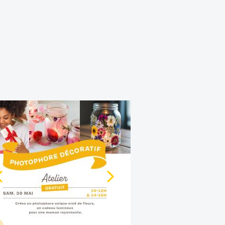
GÉNIDAY'S REVIENNENT !
s attendiez ? Ils sont de retour du
24 au 28
ns votre centre commercial Génipa !