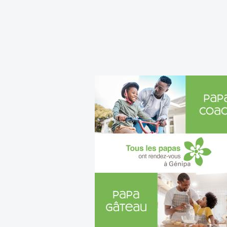
Les vacances commencent à
Génipa !
Flânez, découvrez, craquez...