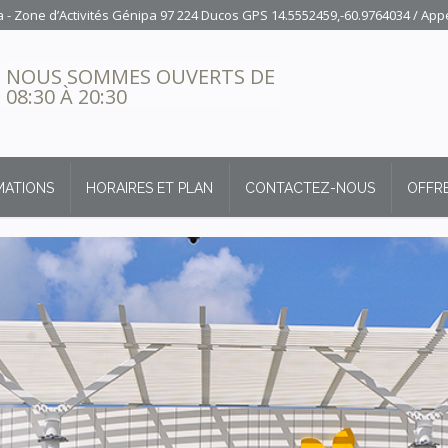
- Zone d’Activités Génipa 97 224 Ducos GPS 14.5552459,-60.9764034
/ App
NOUS SOMMES OUVERTS DE
08:30 À 20:30
MATIONS
HORAIRES ET PLAN
CONTACTEZ-NOUS
OFFRE