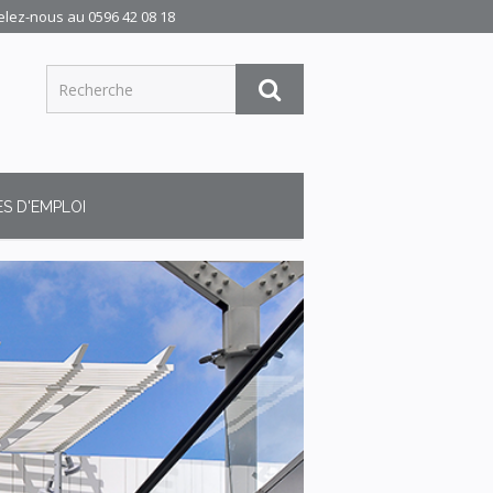
elez-nous au
0596 42 08 18
S D'EMPLOI