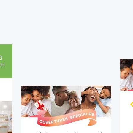
OUVERTURE EXCEPTIONNELLE
LES 
DIMANCHE 28 JUIN !
Vous le
Pour clore les
Géniday's
en beauté, votre centre
juin
da
vous accueille ce dimanche matin ! Venez
shopper vos dernières pépites avant la plage :