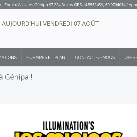
- Zone d’Activités Génipa 97 224 Ducos GPS 14.5552459,-60.9764034
/ App
AUJOURD'HUI VENDREDI 07 AOÛT
MATIONS
HORAIRES ET PLAN
CONTACTEZ-NOUS
OFFRE
à Génipa !