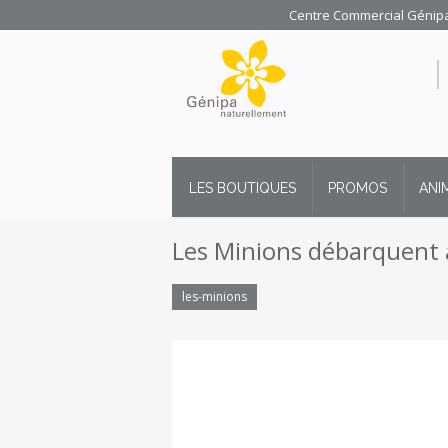
Centre Commercial Génipa 
LES BOUTIQUES
PROMOS
ANI
Les Minions débarquent 
les-minions