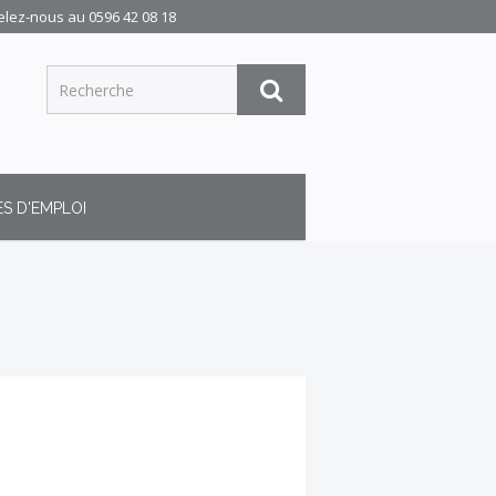
elez-nous au
0596 42 08 18
S D'EMPLOI