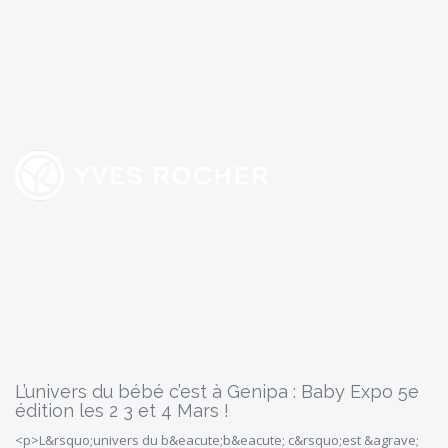
Promod
Yves Rocher
L’univers du bébé c’est à Genipa : Baby Expo 5e
édition les 2 3 et 4 Mars !
<p>L&rsquo;univers du b&eacute;b&eacute; c&rsquo;est &agrave;