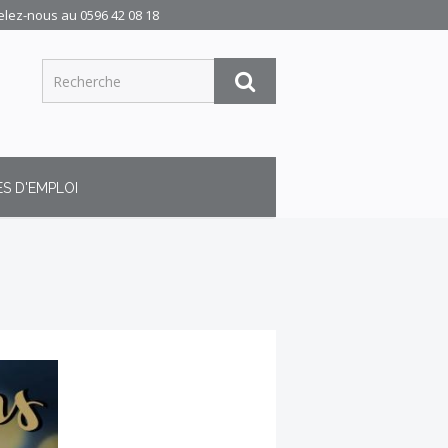
elez-nous au
0596 42 08 18
S D'EMPLOI