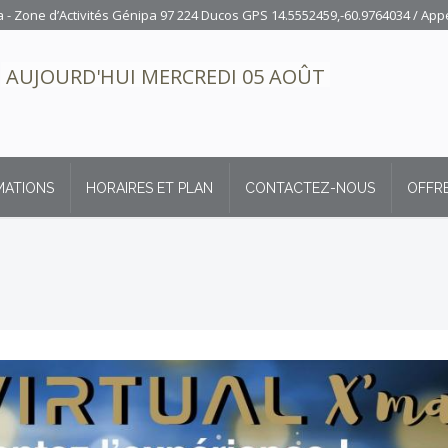
- Zone d’Activités Génipa 97 224 Ducos GPS 14.5552459,-60.9764034
/ App
AUJOURD'HUI MERCREDI 05 AOÛT
MATIONS
HORAIRES ET PLAN
CONTACTEZ-NOUS
OFFRE